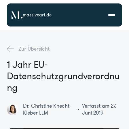
massiveart.de
Lösungen
Zur Übersicht
Technologien
1 Jahr EU-
Datenschutzgrundverordnu
Referenzen
ng
Branchen
Dr. Christine Knecht-
Verfasst am 27.
Karriere
Kleber LLM
Juni 2019
Über Uns