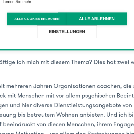
Lernen Sie mehr
 die Zusammenarbeit / Koop
ALLE ABLEHNEN
ALLE COOKIES ERLAUBEN
n den Auditoren, Quality Aus
EINSTELLUNGEN
SSIVE ART zustande gekom
tige ich mich mit diesem Thema? Dies hat zwei 
seit mehreren Jahren Organisationen coachen, die s
k mit Menschen mit vor allem psychischen Beein
gen und hier diverse Dienstleistungsangebote von
euung bis betreutem Wohnen anbieten. Und ich b
ef beeindruckt von diesen Menschen, ihrem Engag
baren Motivation – vor allem den Bestrebungen hin