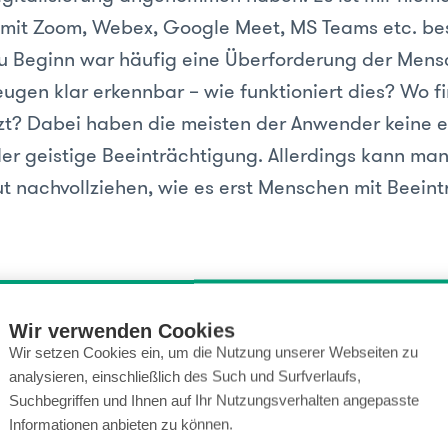
t mit Zoom, Webex, Google Meet, MS Teams etc. be
u Beginn war häufig eine Überforderung der Mens
ugen klar erkennbar – wie funktioniert dies? Wo f
tzt? Dabei haben die meisten der Anwender keine 
der geistige Beeinträchtigung. Allerdings kann man
ut nachvollziehen, wie es erst Menschen mit Beein
age zurückzukommen – nein, mir fällt weder in mei
 noch in meiner Auditoren-Tätigkeit auf, dass das
Wir verwenden Cookies
Wir setzen Cookies ein, um die Nutzung unserer Webseiten zu
it (abgesehen von baulicher Barrierefreiheit natürl
analysieren, einschließlich des Such und Surfverlaufs,
text bei Organisationen spürbar angekommen ist. Hi
Suchbegriffen und Ihnen auf Ihr Nutzungsverhalten angepasste
h noch ein grosser Aufklärungsbedarf gegeben.
Informationen anbieten zu können.