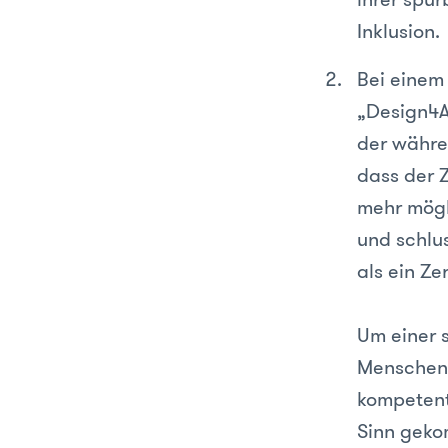
Inklusion.
Bei einem
„Design4A
der währe
dass der 
mehr mögli
und schlu
als ein Ze
Um einer 
Menschen 
kompetent
Sinn geko