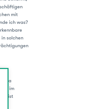
schäftigen
chen mit
inde ich was?
erkennbare
 in solchen
trächtigungen
ner
 Thema
ich) im
er ist