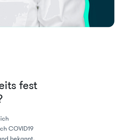
its fest
?
 ich
urch COVID19
and bekannt,