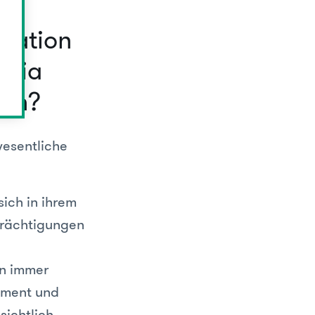
eration
tria
men?
wesentliche
ich in ihrem
trächtigungen
in immer
ement und
sichtlich