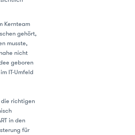
im Kernteam
nschen gehört,
en musste,
nahe nicht
 Idee geboren
 im IT-Umfeld
die richtigen
nisch
ART in den
sterung für