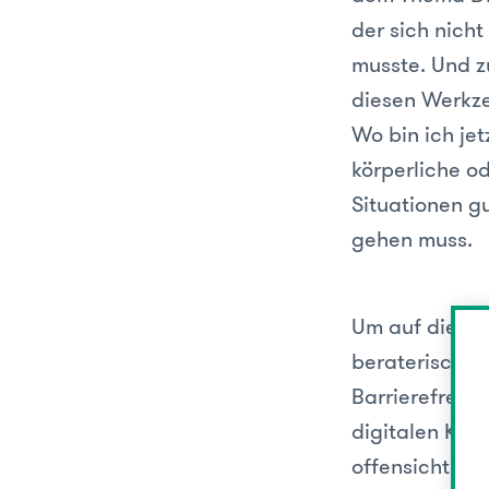
der sich nich
musste. Und z
diesen Werkze
Wo bin ich je
körperliche o
Situationen g
gehen muss.
Um auf die Fr
beraterischen
Barrierefreihe
digitalen Kon
offensichtlic