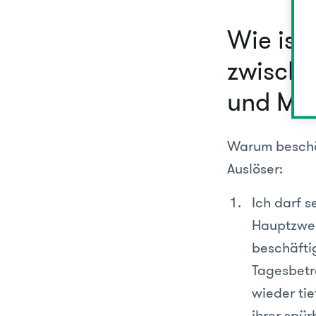
Wie ist
zwische
und MA
Warum beschäf
Auslöser:
Ich darf 
Hauptzwec
beschäfti
Tagesbetr
wieder ti
ihrer spür