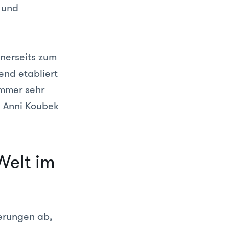
 und
inerseits zum
end etabliert
immer sehr
. Anni Koubek
Welt im
derungen ab,