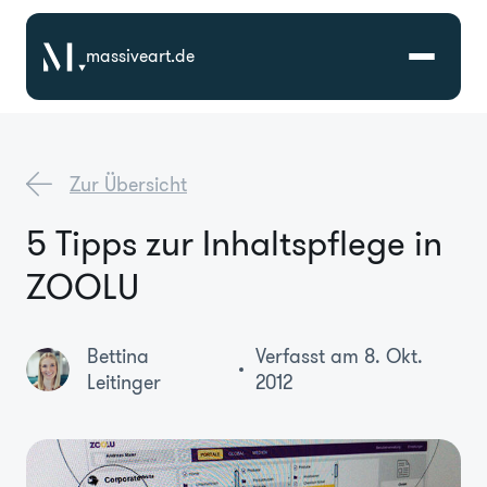
massiveart.de
Lösungen
Zur Übersicht
Technologien
5 Tipps zur Inhaltspflege in
ZOOLU
Referenzen
Branchen
Bettina
Verfasst am 8. Okt.
Leitinger
2012
Karriere
Über Uns