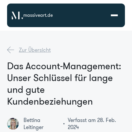
massiveart.de
Lösungen
Zur Übersicht
Technologien
Das Account-Management:
Unser Schlüssel für lange
Referenzen
und gute
Branchen
Kundenbeziehungen
Karriere
Bettina
Verfasst am 28. Feb.
Leitinger
2024
Über Uns