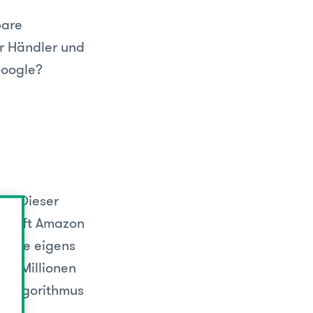
bare
r Händler und
Google?
9. Dieser
 greift Amazon
 eine eigens
et Millionen
h-Algorithmus