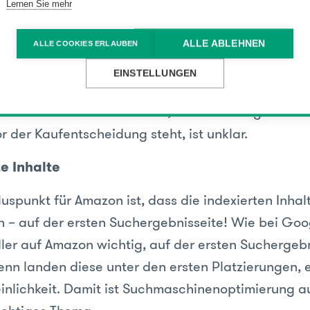
Lernen Sie mehr
 Besucher
ALLE ABLEHNEN
ALLE COOKIES ERLAUBEN
nen wesentlichen Vorteil: Das Ziel der meisten Bes
EINSTELLUNGEN
nt – der Produkterwerb. Bei Google hingegen ist d
 ein User informieren möchte, Produkte vergleiche
or der Kaufentscheidung steht, ist unklar.
te Inhalte
luspunkt für Amazon ist, dass die indexierten Inhal
 – auf der ersten Suchergebnisseite! Wie bei Goog
ler auf Amazon wichtig, auf der ersten Suchergebn
enn landen diese unter den ersten Platzierungen, e
nlichkeit. Damit ist Suchmaschinenoptimierung a