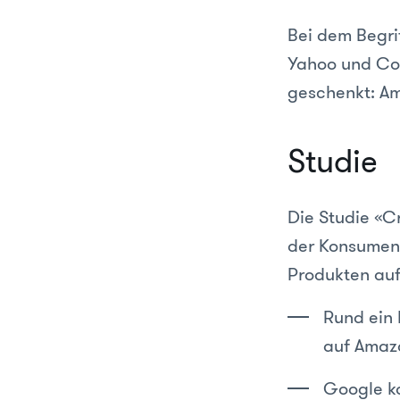
Bei dem Begr
Yahoo und Co
geschenkt: Am
Studie
Die Studie «C
der Konsument
Produkten au
Rund ein 
auf Amaz
Google ko