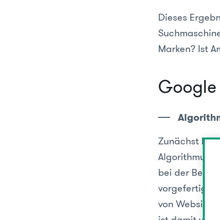
Dieses Ergebn
Suchmaschinen
Marken? Ist A
Google 
Algorith
Zunächst hat 
Algorithmus i
bei der Berec
vorgefertigte
von Websites 
ist damit viel