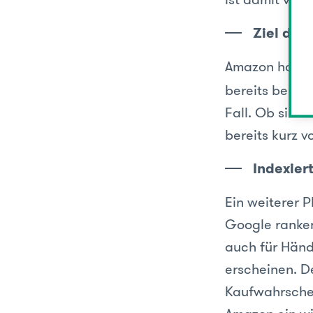
Ziel der
Amazon hat ei
bereits bekan
Fall. Ob sich
bereits kurz v
Indexier
Ein weiterer P
Google ranken
auch für Händ
erscheinen. D
Kaufwahrschei