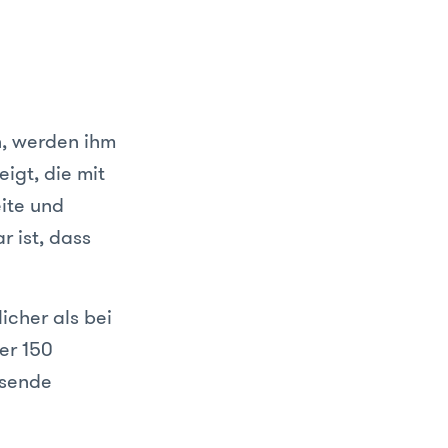
n, werden ihm
igt, die mit
eite und
r ist, dass
icher als bei
er 150
ssende