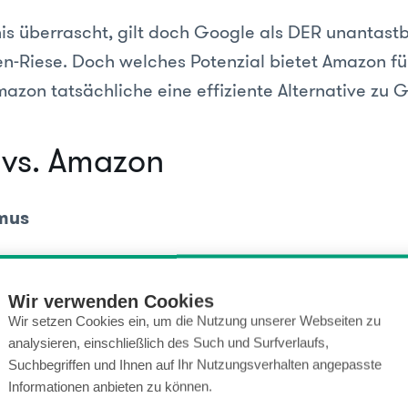
is überrascht, gilt doch Google als DER unantast
-Riese. Doch welches Potenzial bietet Amazon fü
mazon tatsächliche eine effiziente Alternative zu 
vs. Amazon
mus
Amazon seinen ganz eigenen Algorithmus namens A
st weniger komplex als der Google-Algorithmus. So
Wir verwenden Cookies
hnung komplett auf interne Daten zurück und nutzt
Wir setzen Cookies ein, um die Nutzung unserer Webseiten zu
analysieren, einschließlich des Such und Surfverlaufs,
 Struktur. Google hingegen durchforstet und bewert
Suchbegriffen und Ihnen auf Ihr Nutzungsverhalten angepasste
mit unterschiedlichem Aufbau und Inhalt – der Suc
Informationen anbieten zu können.
 aufwendiger.