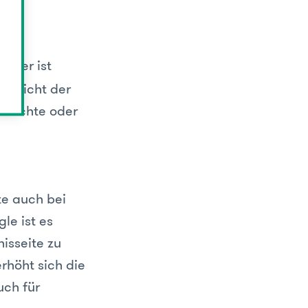
ucher ist
as nicht der
n möchte oder
te auch bei
le ist es
isseite zu
rhöht sich die
uch für