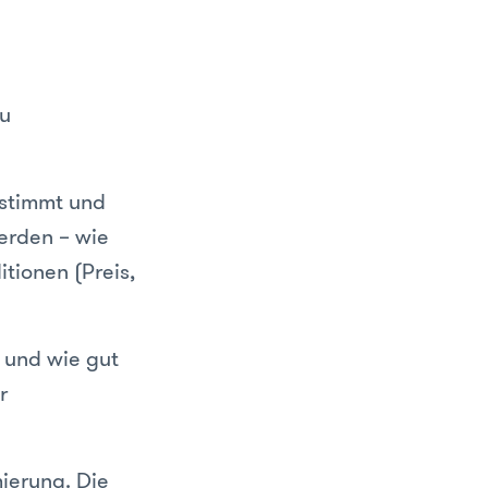
zu
estimmt und
erden – wie
itionen (Preis,
 und wie gut
r
ierung. Die