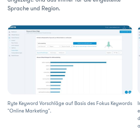
Sprache und Region.
Ryte Keyword Vorschläge auf Basis des Fokus Keywords
I
"Online Marketing".
e
d
a