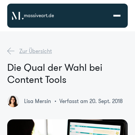
massiveart.de
Lösungen
Zur Übersicht
Technologien
Die Qual der Wahl bei
Content Tools
Referenzen
Branchen
Lisa Mersin
Verfasst am 20. Sept. 2018
Karriere
Über Uns