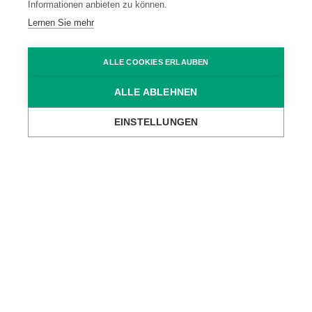
Standort Montlingen (CH)
Informationen anbieten zu können.
Lernen Sie mehr
Standort Vaduz (FL)
ALLE COOKIES ERLAUBEN
ALLE ABLEHNEN
Kontakt
Datenschutz
EINSTELLUNGEN
Impressum
Code of Conduct
AGB