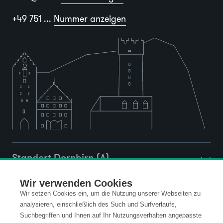
+49 751 ...
Nummer anzeigen
Standort Dornbirn (A)
Wir verwenden Cookies
Standort Wien (A)
Wir setzen Cookies ein, um die Nutzung unserer Webseiten zu
analysieren, einschließlich des Such und Surfverlaufs,
Suchbegriffen und Ihnen auf Ihr Nutzungsverhalten angepasste