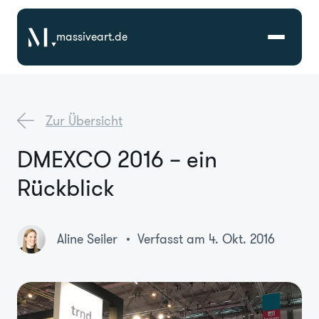
massiveart.de
Lösungen
Zur Übersicht
Technologien
DMEXCO 2016 – ein
Rückblick
Referenzen
Branchen
Aline Seiler
Verfasst am 4. Okt. 2016
Karriere
Über Uns