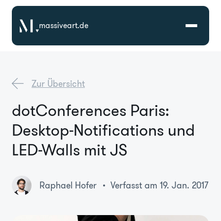
massiveart.de
Lösungen
Zur Übersicht
Technologien
dotConferences Paris:
Desktop-Notifications und
Referenzen
LED-Walls mit JS
Branchen
Raphael Hofer
Verfasst am 19. Jan. 2017
Karriere
Über Uns