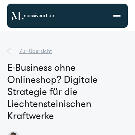
massiveart.de
Lösungen
Zur Übersicht
Technologien
E-Business ohne
Onlineshop? Digitale
Referenzen
Strategie für die
Branchen
Liechtensteinischen
Kraftwerke
Karriere
Über Uns