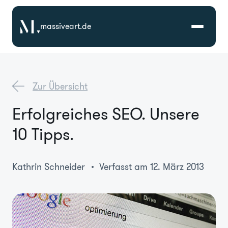
massiveart.de
Lösungen
Zur Übersicht
Technologien
Erfolgreiches SEO. Unsere
10 Tipps.
Referenzen
Branchen
Kathrin Schneider
Verfasst am 12. März 2013
Karriere
Über Uns