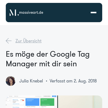
massiveart.de
Lösungen
Zur Übersicht
Technologien
Es möge der Google Tag
Manager mit dir sein
Referenzen
Branchen
Julia Knebel
Verfasst am 2. Aug. 2018
Karriere
Über Uns