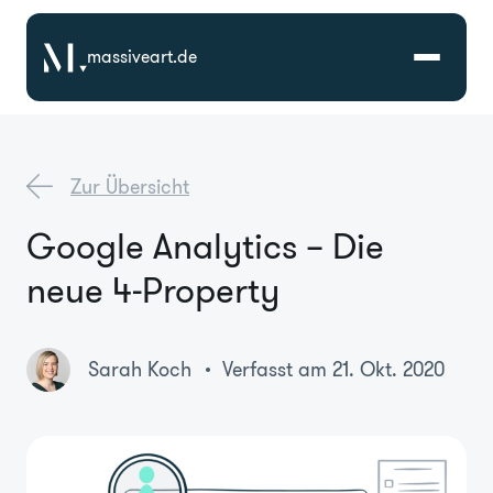
massiveart.de
Lösungen
Zur Übersicht
Technologien
Google Analytics – Die
neue 4-Property
Referenzen
Branchen
Sarah Koch
Verfasst am 21. Okt. 2020
Karriere
Über Uns