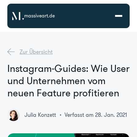
massiveart.de
Lösungen
Zur Übersicht
Technologien
Instagram-Guides: Wie User
und Unternehmen vom
Referenzen
neuen Feature profitieren
Branchen
Julia Konzett
Verfasst am 28. Jan. 2021
Karriere
Über Uns