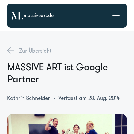
massiveart.de
Lösungen
Zur Übersicht
Technologien
MASSIVE ART ist Google
Partner
Referenzen
Branchen
Kathrin Schneider
Verfasst am 28. Aug. 2014
Karriere
Über Uns