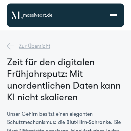
massiveart.de
Lösungen
Zur Übersicht
Technologien
Zeit für den digitalen
Frühjahrsputz: Mit
Referenzen
unordentlichen Daten kann
Branchen
KI nicht skalieren
Karriere
Unser Gehirn besitzt einen eleganten
Schutzmechanismus: die
. Sie
Blut-Hirn-Schranke
Über Uns