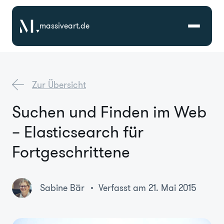
massiveart.de
Lösungen
Zur Übersicht
Technologien
Suchen und Finden im Web
– Elasticsearch für
Referenzen
Fortgeschrittene
Branchen
Sabine Bär
Verfasst am 21. Mai 2015
Karriere
Über Uns