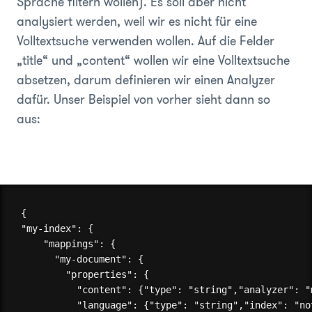
Sprache filtern wollen). Es soll aber nicht
analysiert werden, weil wir es nicht für eine
Volltextsuche verwenden wollen. Auf die Felder
„title“ und „content“ wollen wir eine Volltextsuche
absetzen, darum definieren wir einen Analyzer
dafür. Unser Beispiel von vorher sieht dann so
aus:
{

"my-index": {

    "mappings": {

      "my-document": {

        "properties": {

          "content": {"type": "string","analyzer": "m
          "language": {"type": "string","index": "not