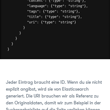
          "content": {"type": "string"},

          "language": {"type": "string"},

          "tags": {"type": "string"},

          "title": {"type": "string"},

          "uri": {"type": "string"}

        }

      }

    }

  }

Jeder Eintrag braucht eine ID. Wenn du sie nicht
explizit angibst, wird sie von Elasticsearch
generiert. Die URI brauchen wir als Referenz zu
den Originaldaten, damit wir zum Beispiel in der
Suchergebnisliste auf die Seite verlinken können.