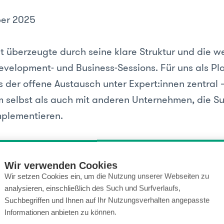
ber 2025
t überzeugte durch seine klare Struktur und die we
evelopment- und Business-Sessions. Für uns als Pla
 der offene Austausch unter Expert:innen zentral 
 selbst als auch mit anderen Unternehmen, die Su
plementieren.
ghlights:
Wir verwenden Cookies
Wir setzen Cookies ein, um die Nutzung unserer Webseiten zu
ty-Austausch auf Augenhöhe:
In kleinen Grupp
analysieren, einschließlich des Such und Surfverlaufs,
sche und konzeptionelle Fragen eingetaucht – von
Suchbegriffen und Ihnen auf Ihr Nutzungsverhalten angepasste
Informationen anbieten zu können.
urentscheidungen bis zu CMS-spezifischen Heraus