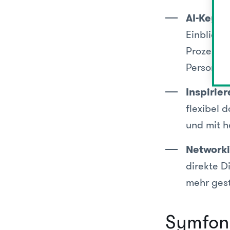
AI-Keyno
Einblicke
Prozesse 
Personali
Inspirie
flexibel 
und mit 
Networki
direkte D
mehr gest
Symfony