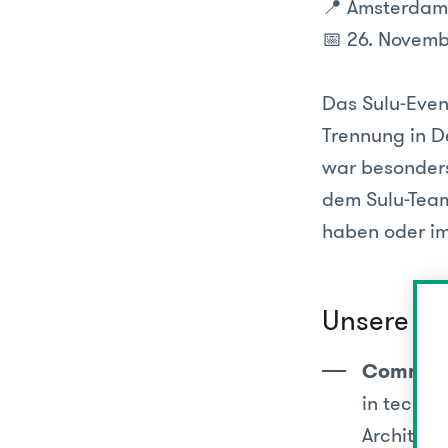
📍 Amsterdam
📅 26. Novem
Das Sulu-Even
Trennung in D
war besonders
dem Sulu-Team
haben oder im
Unsere Hi
Communi
in techni
Architekt