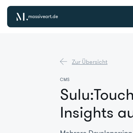
massiveart.de
Zur Übersicht
CMS
Sulu:Touc
Insights a