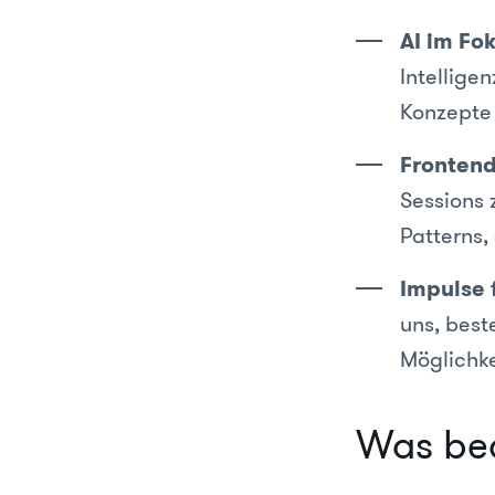
AI im Fo
Intellige
Konzepte 
Frontend
Sessions
Patterns,
Impulse 
uns, best
Möglichke
Was bed