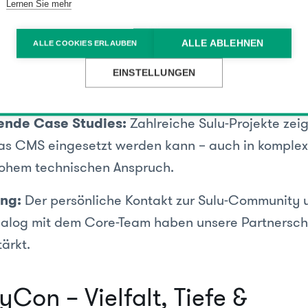
Lernen Sie mehr
te mit Marcel Moosbrugger:
Die Präsentation 
, wie künstliche Intelligenz künftig in Content-Ma
ALLE ABLEHNEN
ALLE COOKIES ERLAUBEN
integriert werden kann – mit Blick auf Automatisie
EINSTELLUNGEN
sierung und Effizienz.
rende Case Studies:
Zahlreiche Sulu-Projekte zeig
das CMS eingesetzt werden kann – auch in komple
hohem technischen Anspruch.
ng:
Der persönliche Kontakt zur Sulu-Community 
ialog mit dem Core-Team haben unsere Partnersch
ärkt.
Con – Vielfalt, Tiefe &