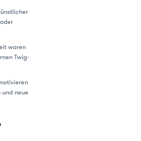
künstlicher
 oder
beit waren
nen Twig-
 motivieren
n und neue
?