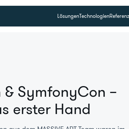
Lösungen
Technologien
Referen
h & SymfonyCon –
us erster Hand