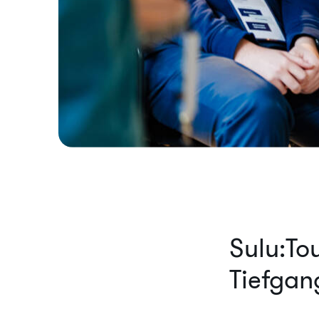
Sulu:To
Tiefgan