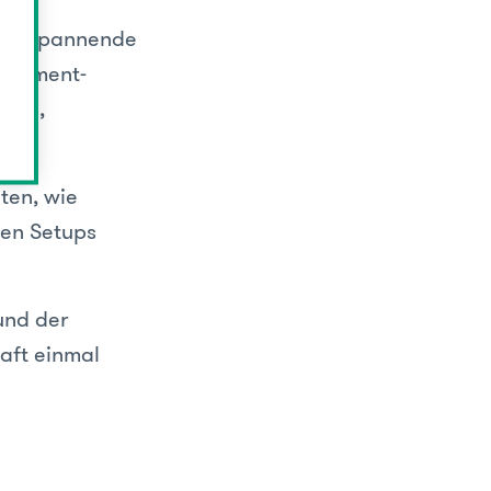
gab spannende
nagement-
rung,
ten, wie
xen Setups
und der
aft einmal