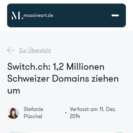
massiveart.de
Lösungen
Zur Übersicht
Technologien
Switch.ch: 1,2 Millionen
Schweizer Domains ziehen
Referenzen
um
Branchen
Stefanie
Verfasst am 11. Dez.
Karriere
Püschel
2014
Über Uns