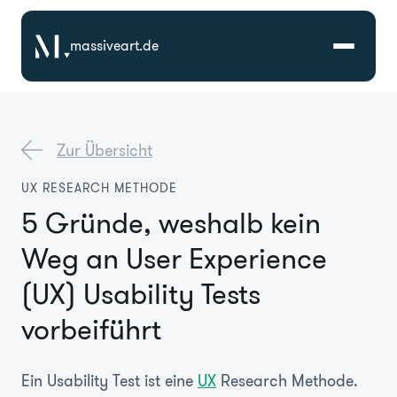
massiveart.de
Lösungen
Zur Übersicht
Technologien
UX RESEARCH METHODE
5 Gründe, weshalb kein
Referenzen
Weg an User Experience
Branchen
(UX) Usability Tests
vorbeiführt
Karriere
Ein Usability Test ist eine
UX
Research Methode.
Über Uns