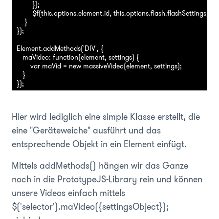
        });

        $f(this.options.element.id, this.options.flash.flashSettings, this
    }

});

Element.addMethods('DIV', {

   maVideo: function(element, settings) {

       var maVid = new massiveVideo(element, settings);

   } 

Hier wird lediglich eine simple Klasse erstellt, die
eine "Geräteweiche" ausführt und das
entsprechende Objekt in ein Element einfügt.
Mittels addMethods() hängen wir das Ganze
noch in die PrototypeJS-Library rein und können
unsere Videos einfach mittels
$('selector').maVideo({settingsObject});