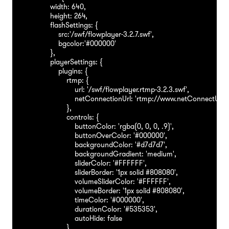
                width: 640,

                height: 264,

                flashSettings: {

                    src:'/swf/flowplayer-3.2.7.swf',

                    bgcolor:'#000000'

                },

                playerSettings: {

                    plugins: {

                        rtmp: {

                            url: '/swf/flowplayer.rtmp-3.2.3.swf',

                            netConnectionUrl: 'rtmp://www.netConnectUrl
                        },

                        controls: {

                            buttonColor: 'rgba(0, 0, 0, .9)',

                            buttonOverColor: '#000000',

                            backgroundColor: '#d7d7d7',

                            backgroundGradient: 'medium',

                            sliderColor: '#FFFFFF',

                            sliderBorder: '1px solid #808080',

                            volumeSliderColor: '#FFFFFF',

                            volumeBorder: '1px solid #808080',

                            timeColor: '#000000',

                            durationColor: '#535353',

                            autoHide: false 

                        }
