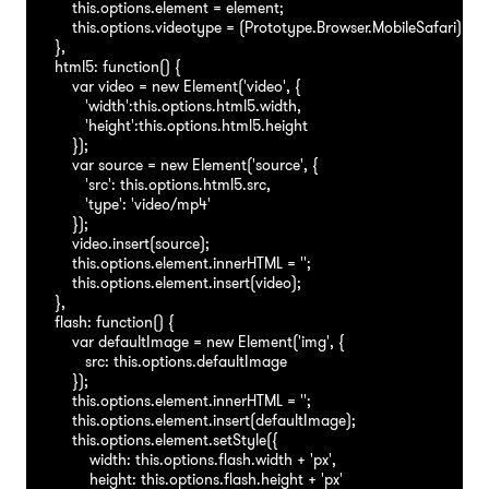
        this.options.element = element;

        this.options.videotype = (Prototype.Browser.MobileSafari) ? 'HT
    },

    html5: function() {

        var video = new Element('video', {

           'width':this.options.html5.width,

           'height':this.options.html5.height

        });

        var source = new Element('source', {

           'src': this.options.html5.src,

           'type': 'video/mp4'

        });

        video.insert(source);

        this.options.element.innerHTML = '';

        this.options.element.insert(video);

    },

    flash: function() {

        var defaultImage = new Element('img', {

           src: this.options.defaultImage

        });

        this.options.element.innerHTML = '';

        this.options.element.insert(defaultImage);

        this.options.element.setStyle({

            width: this.options.flash.width + 'px',

            height: this.options.flash.height + 'px'
