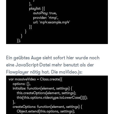
                    },

                    playlist: [{

                        autoPlay: true,

                        provider: 'rtmp',

                        url: 'mp4:example.mp4'

                    }] 

                }

            }

Ein geübtes Auge sieht sofort hier wurde noch
eine JavaScript-Datei mehr benutzt als der
Flowplayer nötig hat. Die maVideo.js:
var massiveVideo = Class.create({

    options: {},

    initialize: function(element, settings) {

        this.createOptions(element, settings);

        this[this.options.videotype.toLowerCase()]();

    },

    createOptions: function(element, settings) {

        Object.extend(this.options, settings);
