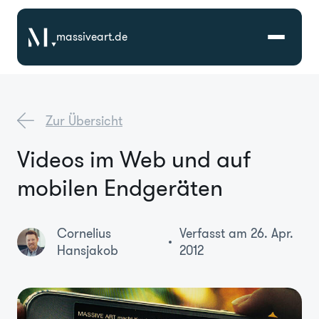
massiveart.de
Lösungen
Zur Übersicht
Technologien
Videos im Web und auf
mobilen Endgeräten
Referenzen
Branchen
Cornelius
Verfasst am 26. Apr.
Hansjakob
2012
Karriere
Über Uns