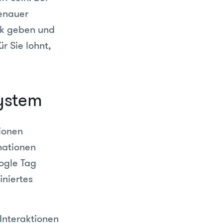
enauer
ck geben und
r Sie lohnt,
ystem
tionen
mationen
ogle Tag
iniertes
Interaktionen