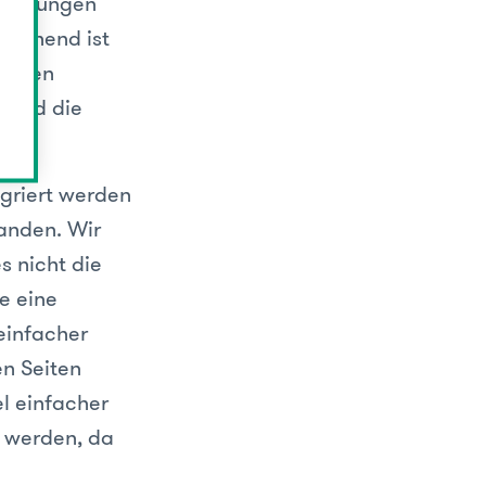
stellungen
reichend ist
tellen
g und die
egriert werden
handen. Wir
s nicht die
se eine
einfacher
en Seiten
l einfacher
t werden, da