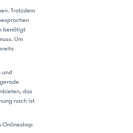
men. Trotzdem
 besprochen
 benötigt
 muss. Um
reits
n und
 gerade
nbieten, das
nung nach ist
em Onlineshop