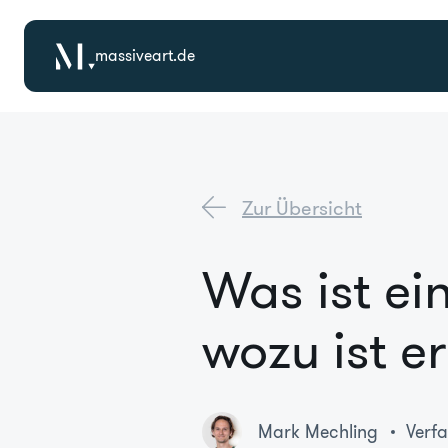
massiveart.de
Zur Übersicht
Was ist ei
wozu ist e
Mark Mechling
Verfa