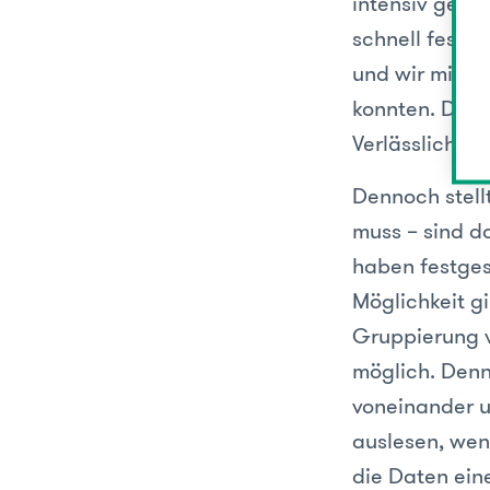
intensiv gepr
schnell festge
und wir mit d
konnten. Der 
Verlässlichkei
Dennoch stellt
muss – sind d
haben festgest
Möglichkeit gi
Gruppierung v
möglich. Denn 
voneinander u
auslesen, wen
die Daten ein