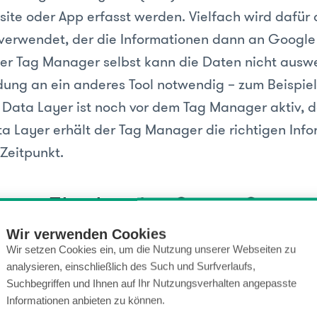
site oder App erfasst werden. Vielfach wird dafür
erwendet, der die Informationen dann an Google 
 Der Tag Manager selbst kann die Daten nicht ausw
ndung an ein anderes Tool notwendig – zum Beispie
r Data Layer ist noch vor dem Tag Manager aktiv, d
a Layer erhält der Tag Manager die richtigen Inf
Zeitpunkt.
yer: Fluch oder Segen?
Wir verwenden Cookies
ir recht schnell festgestellt, dass die Grenzen vo
Wir setzen Cookies ein, um die Nutzung unserer Webseiten zu
analysieren, einschließlich des Such und Surfverlaufs,
schöpft sind, da nur Ereignisse in Google Analyt
Suchbegriffen und Ihnen auf Ihr Nutzungsverhalten angepasste
alb haben wir uns Gedanken gemacht und den Da
Informationen anbieten zu können.