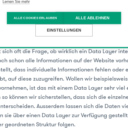
üft und getestet. Wir haben bei spezifischen Frage
Lernen Sie mehr
stellt, dass ein einfaches Event Tracking nicht aus
en Events nicht die gewünschten Auswertungen ers
ALLE ABLEHNEN
ALLE COOKIES ERLAUBEN
Data Layer bietet uns die Möglichkeit, das Trackin
EINSTELLUNGEN
t der Daten zu steigern.
 sich oft die Frage, ob wirklich ein Data Layer int
och schon alle Informationen auf der Website vor
ellt, dass individuelle Informationen fehlen oder e
bt, auf diese zuzugreifen. Wollen wir beispielswei
ornehmen, ist das mit einem Data Layer sehr viel 
so können wir sicherstellen, dass sich die einzeln
nterscheiden. Ausserdem lassen sich die Daten vie
n sie über einen Data Layer zur Verfügung gestell
er geordneten Struktur folgen.