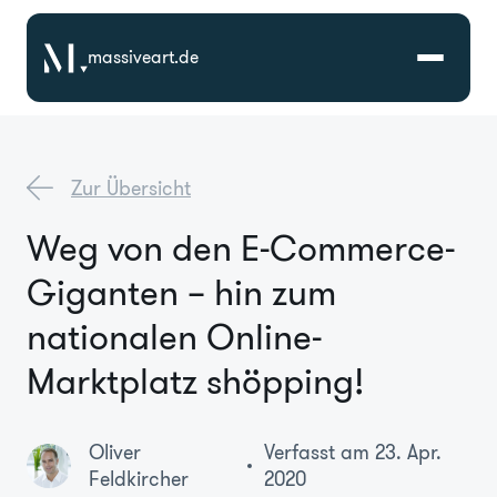
massiveart.de
Lösungen
Zur Übersicht
Technologien
Weg von den E-Commerce-
Giganten – hin zum
Referenzen
nationalen Online-
Branchen
Marktplatz shöpping!
Karriere
Oliver
Verfasst am 23. Apr.
Feldkircher
2020
Über Uns