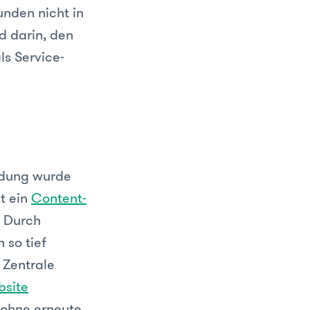
unden nicht in
d darin, den
s Service-
idung wurde
st ein
Content-
t. Durch
 so tief
 Zentrale
site
 ohne erneute