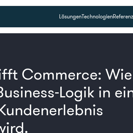
Lösungen
Technologien
Referen
rifft Commerce: Wie
usiness-Logik in ei
 Kundenerlebnis
wird.