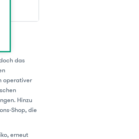
 doch das
en
n operativer
ischen
ungen. Hinzu
ons-Shop, die
ko, erneut