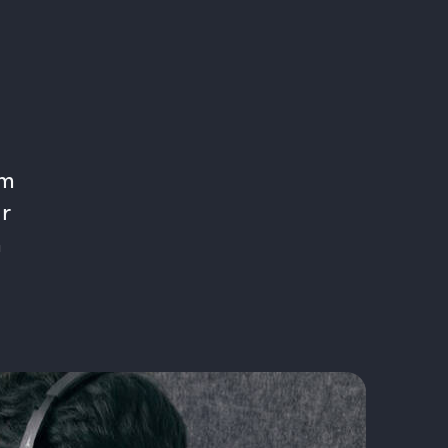
em
ür
m