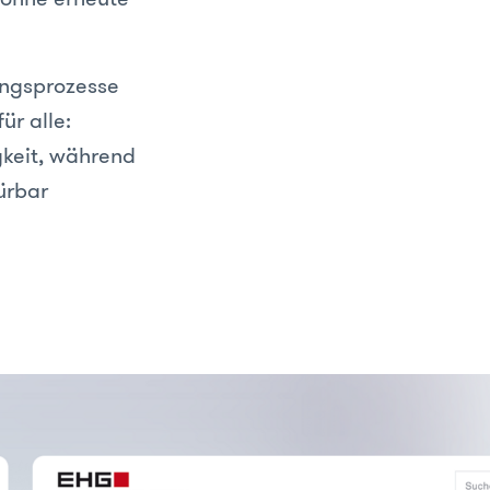
ungsprozesse
ür alle:
keit, während
ürbar