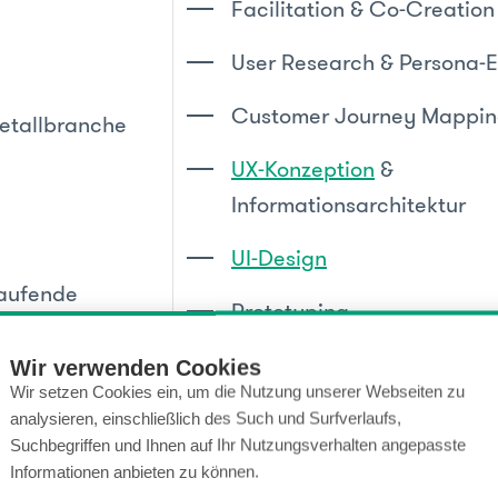
Facilitation & Co-Creatio
:
User Research & Persona-
Customer Journey Mappi
Metallbranche
UX-Konzeption
&
Informationsarchitektur
UI-Design
laufende
Prototyping
Betreuung)
UI Component Library
Wir verwenden Cookies
Wir setzen Cookies ein, um die Nutzung unserer Webseiten zu
Frontend und Backend Ent
analysieren, einschließlich des Such und Surfverlaufs,
Suchbegriffen und Ihnen auf Ihr Nutzungsverhalten angepasste
APIs
für Austausch von Da
Informationen anbieten zu können.