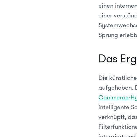
einen interne
einer verstän
Systemwechsel
Sprung erleb
Das Erg
Die künstlich
aufgehoben. Di
Commerce-Hy
intelligente S
verknüpft, das
Filterfunktion
integriert un