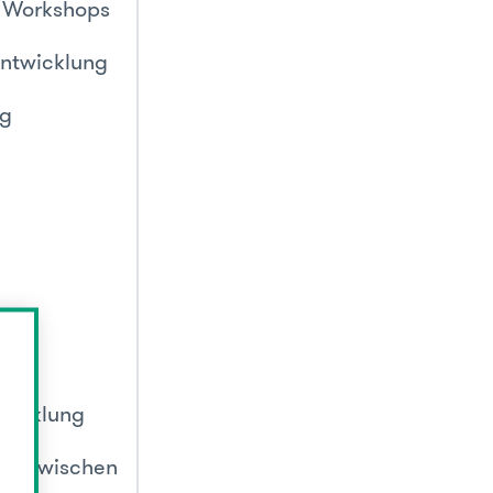
n Workshops
Entwicklung
ng
wicklung
ten zwischen