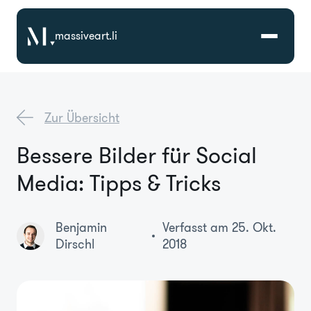
massiveart.li
Lösungen
Zur Übersicht
Technologien
Bessere Bilder für Social
Media: Tipps & Tricks
Referenzen
Branchen
Benjamin
Verfasst am 25. Okt.
Dirschl
2018
Karriere
Über Uns