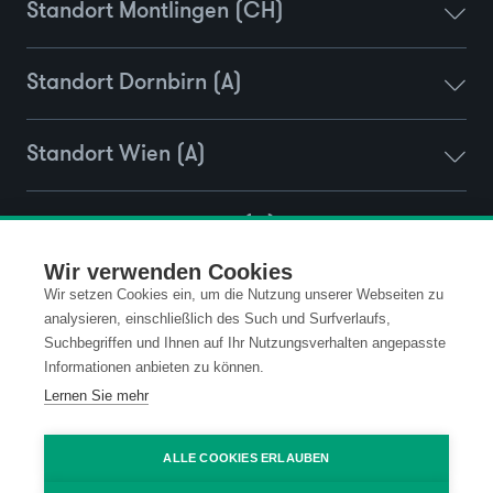
Standort Montlingen (CH)
Standort Dornbirn (A)
Standort Wien (A)
Standort Ravensburg (D)
Wir verwenden Cookies
Wir setzen Cookies ein, um die Nutzung unserer Webseiten zu
analysieren, einschließlich des Such und Surfverlaufs,
Kontakt
Datenschutz
Suchbegriffen und Ihnen auf Ihr Nutzungsverhalten angepasste
Informationen anbieten zu können.
Impressum
Code of Conduct
Lernen Sie mehr
AGB
ALLE COOKIES ERLAUBEN