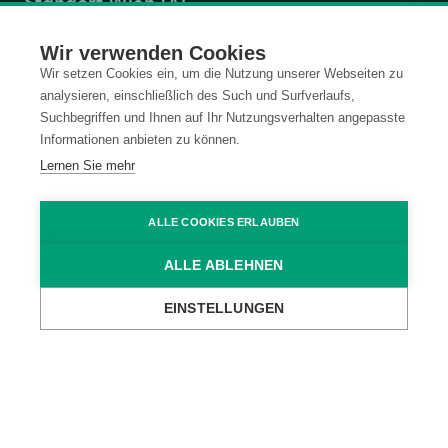
Standort Wien (A)
Wir verwenden Cookies
Standort Ravensburg (D)
Wir setzen Cookies ein, um die Nutzung unserer Webseiten zu
analysieren, einschließlich des Such und Surfverlaufs,
Suchbegriffen und Ihnen auf Ihr Nutzungsverhalten angepasste
Informationen anbieten zu können.
Kontakt
Datenschutz
Lernen Sie mehr
Impressum
Code of Conduct
ALLE COOKIES ERLAUBEN
ALLE ABLEHNEN
AGB
EINSTELLUNGEN