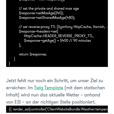
          // set the private and shared max age

          $response->setMaxAge(240);

          $response->setSharedMaxAge(480);

          // set reverse-proxy TTL (Symfony HttpCache, Varnish, …)

          $response->headers->set(

               HttpCache::HEADER_REVERSE_PROXY_TTL,

               $response->getAge() + 5400 // 90 minutes

          );

          return $response;

     }

}
Jetzt fehlt nur noch ein Schritt, um unser Ziel zu
erreichen: Im
Twig Template
(mit dem statischen
Inhalt) wird nun das aktuelle Wetter – anhand
von ESI – an der richtigen Stelle positioniert.