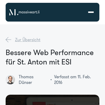
massiveart.li
Lösungen
Zur Übersicht
Technologien
Bessere Web Performance
für St. Anton mit ESI
Referenzen
Branchen
Thomas
Verfasst am 11. Feb.
Dünser
2016
Karriere
Über Uns