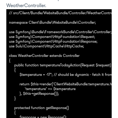
WeatherController.
// src/Client/Bundle/WebsiteBundle/Controller/WeatherController.
namespace Client\Bundle\WebsiteBundle\Controller;

use Symfony\Bundle\FrameworkBundle\Controller\Controller;

use Symfony\Component\HttpFoundation\Request;

use Symfony\Component\HttpFoundation\Response;

use Sulu\Component\HttpCache\HttpCache;

class WeatherController extends Controller

{

     public function temperatureTodayAction(Request $request)

     {

          $temperature = -17°; // should be dynamic - fetch it from a
          return $this->render('ClientWebsiteBundle:temperature.html.
               'temperature‘ => $temperature

          ), $this->getResponse());

     }

     protected function getResponse()

     {

          $response = new Response();
