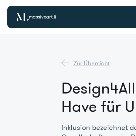
massiveart.li
Zur Übersicht
Design4All
Have für 
Inklusion bezeichnet da