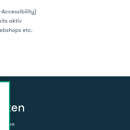
Accessibility)
its aktiv
Webshops etc.
tiken
genden