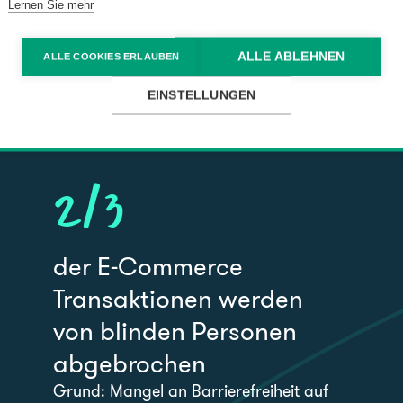
arf an barrierefreien, digitalen Systemen und b
Lernen Sie mehr
s Erlebnis auf einer Website, einer App oder ein
ALLE ABLEHNEN
ALLE COOKIES ERLAUBEN
elen Fällen auf die Zugänglichkeit zurückzuführen i
EINSTELLUNGEN
2
/3
der E-Commerce
Transaktionen werden
von blinden Personen
abgebrochen
Grund: Mangel an Barrierefreiheit auf