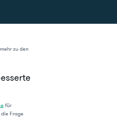
 mehr zu den
besserte
ce
für
 die Frage