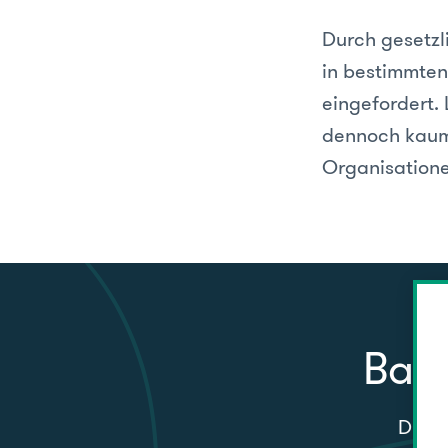
Durch gesetzl
in bestimmten
eingefordert.
dennoch kaum
Organisationen
Barr
Die n