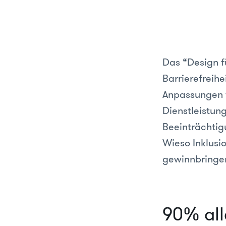
Das “Design fü
Barrierefreihe
Anpassungen f
Dienstleistun
Beeinträchtig
Wieso Inklusi
gewinnbringend
90% all