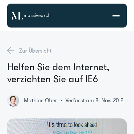
massiveart.li
Lösungen
Zur Übersicht
Technologien
Helfen Sie dem Internet,
verzichten Sie auf IE6
Referenzen
Branchen
Mathias Ober
Verfasst am 8. Nov. 2012
Karriere
Über Uns