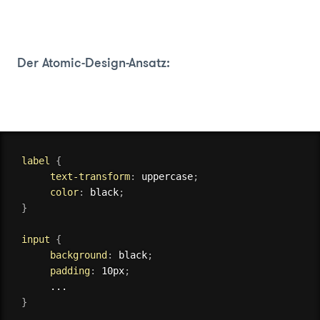
Der Atomic-Design-Ansatz:
label
{
text-transform
:
 uppercase
;
color
:
 black
;
}
input
{
background
:
 black
;
padding
:
 10px
;
}