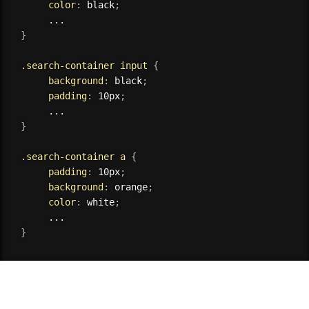
color
:
 black
;
}
.search-container input
{
background
:
 black
;
padding
:
 10px
;
}
.search-container a
{
padding
:
 10px
;
background
:
 orange
;
color
:
 white
;
}