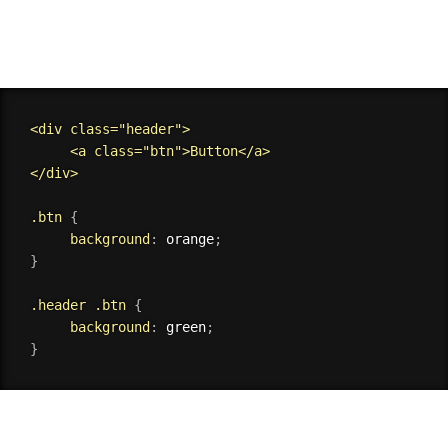
<div class="header">

     <a class="btn">Button</a>

</div>

.btn
{
background
:
 orange
;
}
.header .btn
{
background
:
 green
;
}