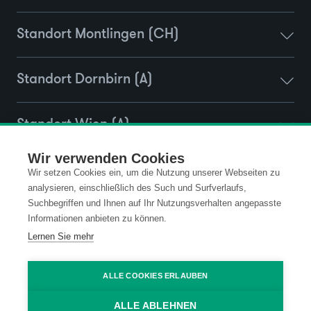
Standort Montlingen (CH)
Standort Dornbirn (A)
Standort Wien (A)
Wir verwenden Cookies
Standort Ravensburg (D)
Wir setzen Cookies ein, um die Nutzung unserer Webseiten zu
analysieren, einschließlich des Such und Surfverlaufs,
Suchbegriffen und Ihnen auf Ihr Nutzungsverhalten angepasste
Informationen anbieten zu können.
Kontakt
Datenschutz
Lernen Sie mehr
Impressum
Code of Conduct
ALLE COOKIES ERLAUBEN
ALLE ABLEHNEN