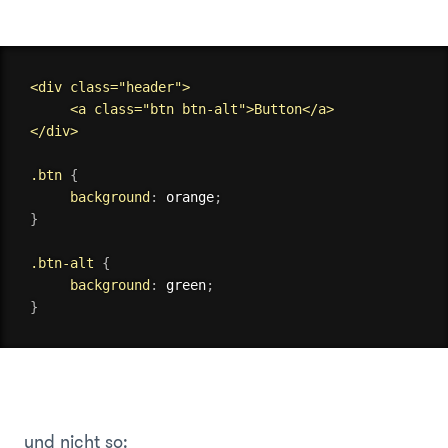
<div class="header">

     <a class="btn btn-alt">Button</a>

</div>

.btn
{
background
:
 orange
;
}
.btn-alt
{
background
:
 green
;
}
und nicht so: