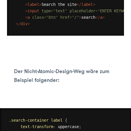
<
label
>
Search the site
</
label
>
<
input
type
=
"
text
"
placeholder
=
"
ENTER KEYWORD
<
a
class
=
"
btn
"
href
=
"
/
"
>
search
</
a
>
</
div
>
Der Nicht-Atomic-Design-Weg wäre zum
Beispiel folgender:
.search-container label
{
text-transform
:
 uppercase
;