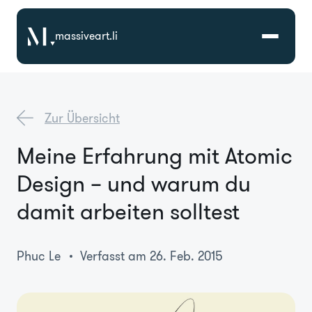
massiveart.li
Lösungen
Zur Übersicht
Technologien
Meine Erfahrung mit Atomic
Design – und warum du
Referenzen
damit arbeiten solltest
Branchen
Phuc Le
Verfasst am 26. Feb. 2015
Karriere
Über Uns