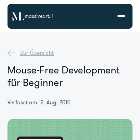
massiveart.li
Lösungen
Zur Übersicht
Technologien
Mouse-Free Development
für Beginner
Referenzen
Branchen
Verfasst am 12. Aug. 2015
Karriere
Über Uns