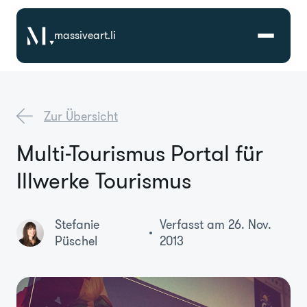
massiveart.li
Lösungen
Zur Übersicht
Technologien
Multi-Tourismus Portal für
Illwerke Tourismus
Referenzen
Branchen
Stefanie
Verfasst am 26. Nov.
Püschel
2013
Karriere
Über Uns