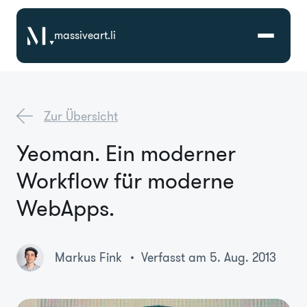
massiveart.li
Lösungen
Zur Übersicht
Technologien
Yeoman. Ein moderner
Workflow für moderne
Referenzen
WebApps.
Branchen
Markus Fink
Verfasst am 5. Aug. 2013
Karriere
Über Uns