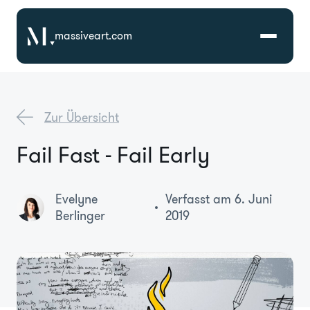
massiveart.com
Lösungen
Zur Übersicht
Technologien
Fail Fast - Fail Early
Referenzen
Evelyne
Verfasst am 6. Juni
Berlinger
2019
Branchen
Karriere
Über Uns