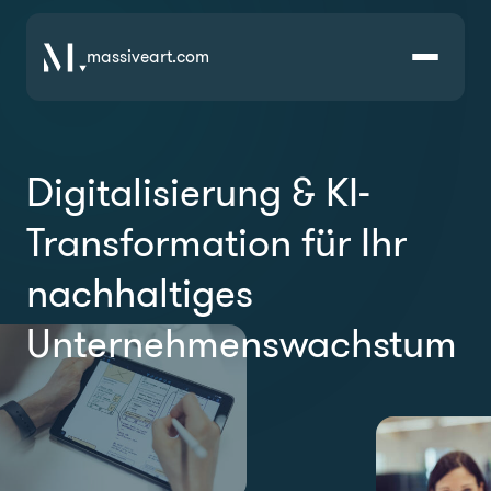
massiveart.com
Lösungen
Digitalisierung & KI-
Technologien
Transformation
für Ihr
nachhaltiges
Referenzen
Unternehmens­wachstum
Branchen
Karriere
Über Uns