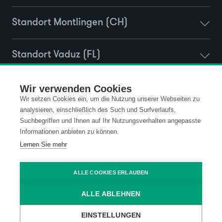
Standort Montlingen (CH)
Standort Vaduz (FL)
Standort Ravensburg (D)
Wir verwenden Cookies
Wir setzen Cookies ein, um die Nutzung unserer Webseiten zu
analysieren, einschließlich des Such und Surfverlaufs,
Suchbegriffen und Ihnen auf Ihr Nutzungsverhalten angepasste
Informationen anbieten zu können.
Newsletter Anmeldung
Lernen Sie mehr
ALLE COOKIES ERLAUBEN
Kontakt
Datenschutz
ALLE ABLEHNEN
Impressum
Code of Conduct
EINSTELLUNGEN