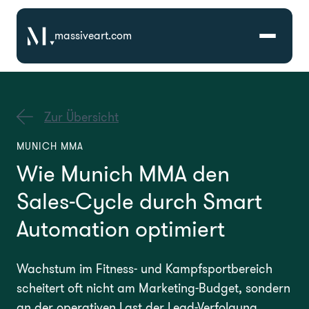
massiveart.com
Lösungen
Zur Übersicht
Technologien
MUNICH MMA
Wie Munich MMA den
Referenzen
Sales-Cycle durch Smart
Branchen
Automation optimiert
Karriere
Wachstum im Fitness- und Kampfsportbereich
scheitert oft nicht am Marketing-Budget, sondern
Über Uns
an der operativen Last der Lead-Verfolgung.