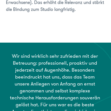
Erwachsene). Das erhöht die Relevanz und stärkt
die Bindung zum Studio langfristig.
Wir
sind
wirklich
sehr
zufrieden
mit
der
Betreuung:
professionell,
proaktiv
und
jederzeit
auf
Augenhöhe.
Besonders
beeindruckt
hat
uns,
dass
das
Team
unsere
Anliegen
von
Anfang
an
ernst
genommen
und
selbst
komplexe
technische
Herausforderungen
souverän
gelöst
hat.
Für
uns
war
es
die
beste