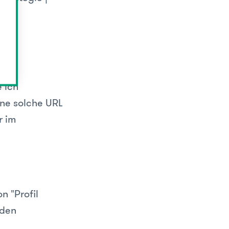
 ich
Eine solche URL
r im
n "Profil
 den