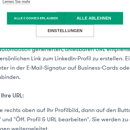
Lernen Sie mehr
Media
ALLE ABLEHNEN
ALLE COOKIES ERLAUBEN
l-URL
EINSTELLUNGEN
 automatisch generierten, unlesbaren URL empfehle
ersönlichen Link zum LinkedIn-Profil zu erstellen. 
chter in der E-Mail-Signatur auf Business-Cards ode
nbinden.
 Ihre URL:
e rechts oben auf Ihr Profilbild, dann auf den Butto
 und "Öff. Profil & URL bearbeiten". Sie werden zu
ngen weitergeleitet.