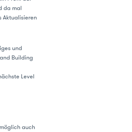
nd da mal
 Aktualisieren
diges und
rand Building
 nächste Level
 möglich auch