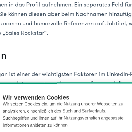
n in das Profil aufnehmen. Ein separates Feld für 
, Sie können diesen aber beim Nachnamen hinzufüg
itznamen und humorvolle Referenzen auf Jobtitel, 
e „Sales Rockstar“.
an
gan ist einer der wichtigsten Faktoren im LinkedIn-R
e, was Interessenten sehen, wenn diese nach Ihrem
ägnanten und kreativen 120 Zeichen können Sie an
Wir verwenden Cookies
lcher Branche Sie welche Rolle einnehmen. Gleichze
Wir setzen Cookies ein, um die Nutzung unserer Webseiten zu
Keywords in den Slogan einfließen lassen.
analysieren, einschließlich des Such und Surfverlaufs,
Suchbegriffen und Ihnen auf Ihr Nutzungsverhalten angepasste
Informationen anbieten zu können.
Mustermann - Head of Online Marketing | Content S