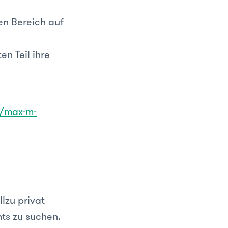
en Bereich auf
n Teil ihre
m/max-m-
llzu privat
ts zu suchen.