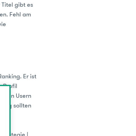
Titel gibt es
en. Fehl am
wie
anking. Er ist
 Profil
deren Usern
itig sollten
trategie |