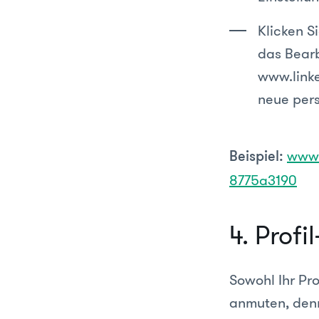
Klicken S
das Bearb
www.linke
neue pers
www.
Beispiel:
8775a3190
4. Profi
Sowohl Ihr Pro
anmuten, denn