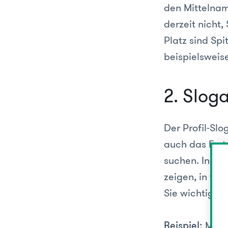
den Mittelname
derzeit nicht
Platz sind Sp
beispielsweis
2. Slog
Der Profil-Slo
auch das Erst
suchen. In pr
zeigen, in we
Sie wichtige 
Max 
Beispiel: