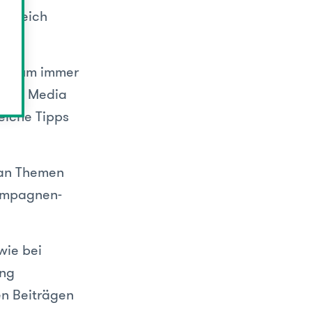
 Bereich
eit, um immer
ocial Media
eiche Tipps
 an Themen
Kampagnen-
wie bei
ing
en Beiträgen