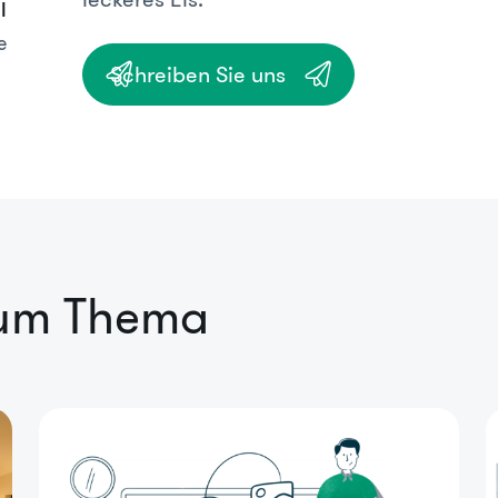
l
e
Schreiben Sie uns
zum Thema