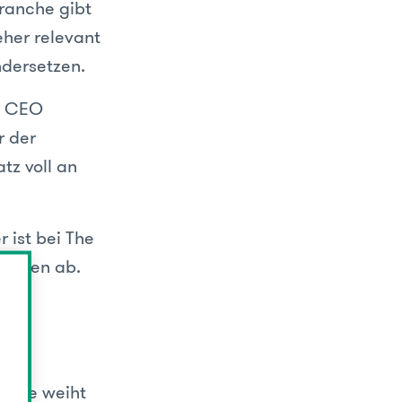
ranche gibt
eher relevant
ndersetzen.
em CEO
r der
tz voll an
 ist bei The
 Themen ab.
. Sie weiht