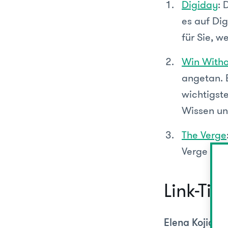
Digiday
: 
es auf Dig
für Sie, w
Win Witho
angetan. E
wichtigste
Wissen un
The Verge
Verge gena
Link-Ti
is
Elena Kojic