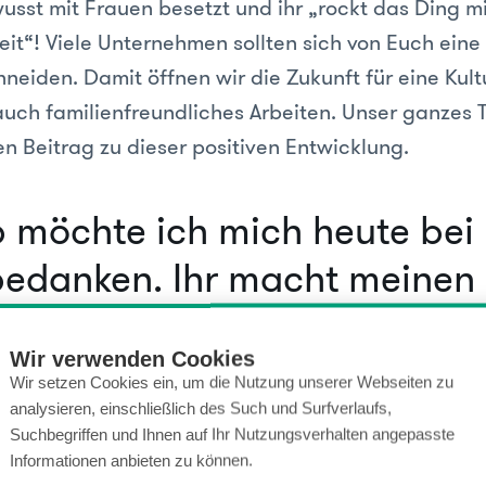
usst mit Frauen besetzt und ihr „rockt das Ding mi
it“! Viele Unternehmen sollten sich von Euch eine
eiden. Damit öffnen wir die Zukunft für eine Kultur
auch familienfreundliches Arbeiten. Unser ganzes 
en Beitrag zu dieser positiven Entwicklung.
 möchte ich mich heute bei
bedanken. Ihr macht meinen
ce to einem Heartplace ❤️ 
ür:
Wir verwenden Cookies
Wir setzen Cookies ein, um die Nutzung unserer Webseiten zu
analysieren, einschließlich des Such und Surfverlaufs,
Suchbegriffen und Ihnen auf Ihr Nutzungsverhalten angepasste
nen und grossen Feedbacks, Kommentare, Gespräch
Informationen anbieten zu können.
gen, dass wir alle weiterkommen