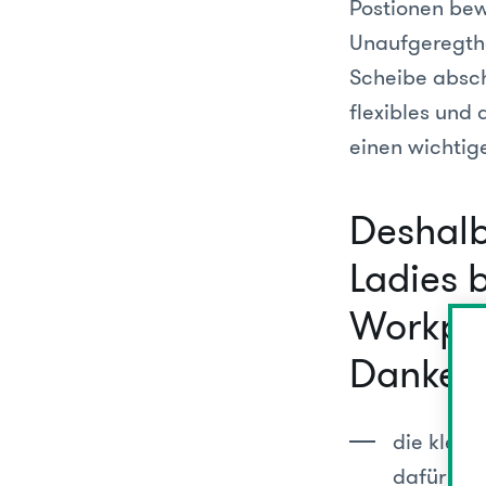
Postionen bew
Unaufgeregthe
Scheibe abschn
flexibles und 
einen wichtig
Deshalb
Ladies 
Workpla
Danke f
die klei
dafür Sor