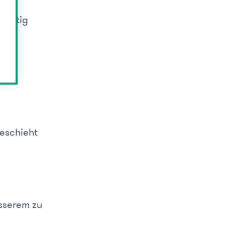
nseitig
geschieht
esserem zu