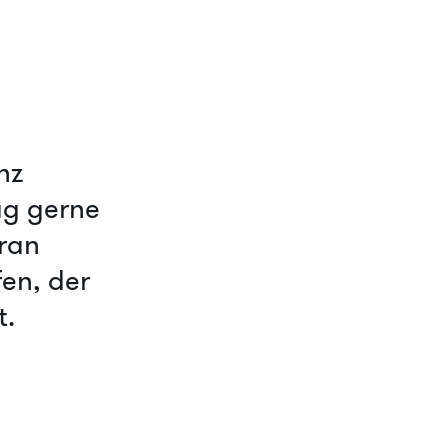
nz
ag gerne
aran
fen, der
t.