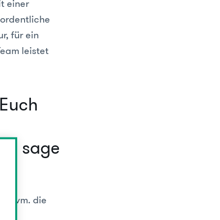
t einer
 ordentliche
, für ein
Team leistet
 Euch
Ich sage
e uvm. die