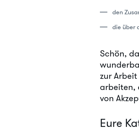
den Zusa
die über
Schön, das
wunderbar
zur Arbei
arbeiten, 
von Akzep
Eure Ka