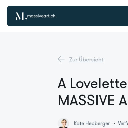
massiveart.ch
Zur Übersicht
A Lovelette
MASSIVE A
Kate Hepberger
Verf