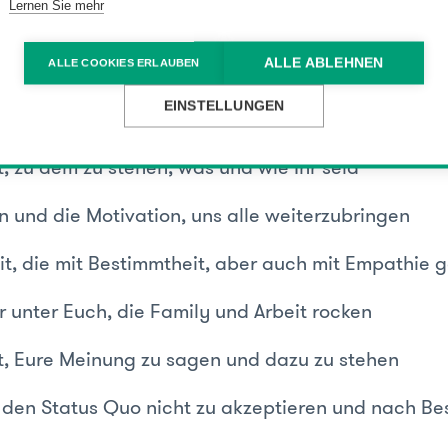
Lernen Sie mehr
an starken selbstbewussten Frauen, die sich gege
ALLE ABLEHNEN
ALLE COOKIES ERLAUBEN
zen - ich bewundere Euch!!!
EINSTELLUNGEN
tenz, die Ihr habt und weiter ausbaut
, zu dem zu stehen, was und wie Ihr seid
n und die Motivation, uns alle weiterzubringen
it, die mit Bestimmtheit, aber auch mit Empathie 
r unter Euch, die Family und Arbeit rocken
, Eure Meinung zu sagen und dazu zu stehen
, den Status Quo nicht zu akzeptieren und nach B