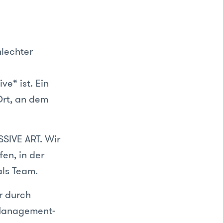
hlechter
ve“ ist. Ein
Ort, an dem
SSIVE ART. Wir
en, in der
als Team.
r durch
 Management-