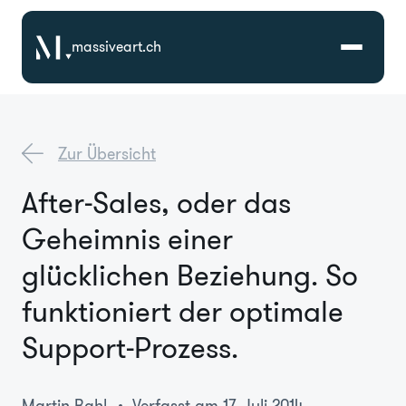
massiveart.ch
Lösungen
Zur Übersicht
Technologien
After-Sales, oder das
Geheimnis einer
Referenzen
glücklichen Beziehung. So
Branchen
funktioniert der optimale
Support-Prozess.
Karriere
Über Uns