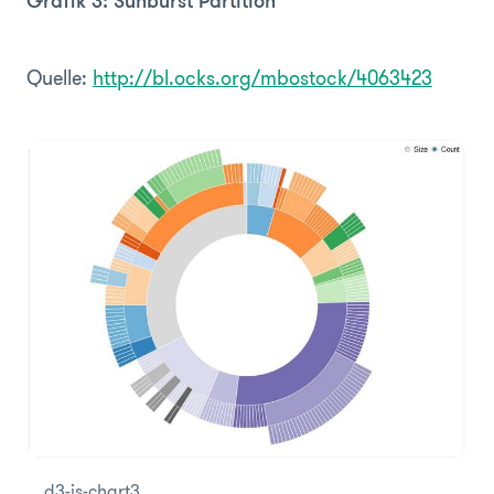
Grafik 3: Sunburst Partition
Quelle:
http://bl.ocks.org/mbostock/4063423
d3-js-chart3