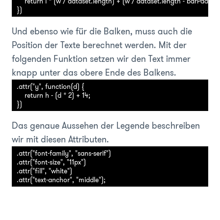
    return i * (w / dataset.length) + (w / dataset.length - barPadding)
Und ebenso wie für die Balken, muss auch die
Position der Texte berechnet werden. Mit der
folgenden Funktion setzen wir den Text immer
knapp unter das obere Ende des Balkens.
.attr("y", function(d) {

    return h - (d * 2) + 14; 

Das genaue Aussehen der Legende beschreiben
wir mit diesen Attributen.
.attr("font-family", "sans-serif")

.attr("font-size", "11px")

.attr("fill", "white")

.attr("text-anchor", "middle");