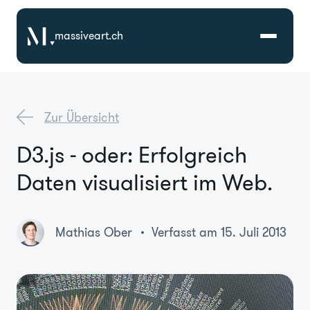
massiveart.ch
Lösungen
Zur Übersicht
Technologien
D3.js - oder: Erfolgreich
Daten visualisiert im Web.
Referenzen
Branchen
Mathias Ober
Verfasst am 15. Juli 2013
Karriere
Über Uns