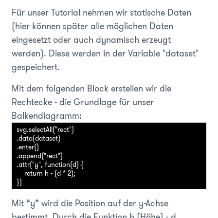
Für unser Tutorial nehmen wir statische Daten
(hier können später alle möglichen Daten
eingesetzt oder auch dynamisch erzeugt
werden). Diese werden in der Variable "dataset"
gespeichert.
Mit dem folgenden Block erstellen wir die
Rechtecke - die Grundlage für unser
Balkendiagramm:
svg.selectAll("rect")

.data(dataset)

.enter()

.append("rect")

.attr("y", function(d) {

    return h - (d * 2);

Mit “y” wird die Position auf der y-Achse
bestimmt. Durch die Funktion h (Höhe) - d