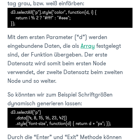
tag grau, bzw. weiß einfärben:
d3.selectAll("p").style("color", function(d, i) {

    return i % 2 ? "#fff" : "#eee";

Mit dem ersten Parameter (“d”) werden
eingebundene Daten, die als
Array
festgelegt
sind, der Funktion übergeben. Der erste
Datensatz wird somit beim ersten Node
verwendet, der zweite Datensatz beim zweiten
Node und so weiter.
So könnten wir zum Beispiel Schriftgrößen
dynamisch generieren lassen:
d3.selectAll("p") 

    .data([4, 8, 15, 16, 23, 42])

Durch die “Enter” und “Exit” Methode können