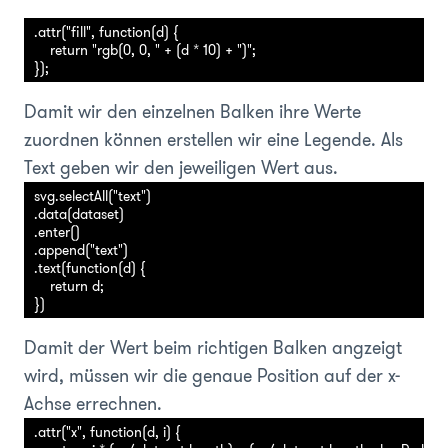
.attr("fill", function(d) {

    return "rgb(0, 0, " + (d * 10) + ")";

Damit wir den einzelnen Balken ihre Werte
zuordnen können erstellen wir eine Legende. Als
Text geben wir den jeweiligen Wert aus.
svg.selectAll("text")

.data(dataset)

.enter()

.append("text")

.text(function(d) {

    return d;

Damit der Wert beim richtigen Balken angzeigt
wird, müssen wir die genaue Position auf der x-
Achse errechnen.
.attr("x", function(d, i) {
