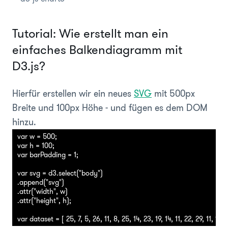
Tutorial: Wie erstellt man ein
einfaches Balkendiagramm mit
D3.js?
Hierfür erstellen wir ein neues
SVG
mit 500px
Breite und 100px Höhe - und fügen es dem DOM
hinzu.
var w = 500;

var h = 100;

var barPadding = 1;

var svg = d3.select("body")

.append("svg")

.attr("width", w)

.attr("height", h);
