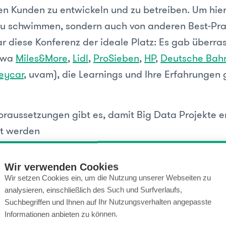
en Kunden zu entwickeln und zu betreiben. Um hier
zu schwimmen, sondern auch von anderen Best-Pra
ar diese Konferenz der ideale Platz: Es gab überra
twa
Miles&More
,
Lidl
,
ProSieben
,
HP
,
Deutsche Bah
eycar
, uvam), die Learnings und Ihre Erfahrungen 
raussetzungen gibt es, damit Big Data Projekte e
t werden
ür gute und erkenntnisreiche Analyse wichtig
Wir verwenden Cookies
die technischen Best-Practices
Wir setzen Cookies ein, um die Nutzung unserer Webseiten zu
analysieren, einschließlich des Such und Surfverlaufs,
wendungsfälle von AI gibt es in diesen Unterneh
Suchbegriffen und Ihnen auf Ihr Nutzungsverhalten angepasste
Informationen anbieten zu können.