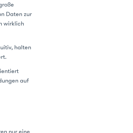
 große
on Daten zur
 wirklich
itiv, halten
ert.
entiert
idungen auf
ren nur eine