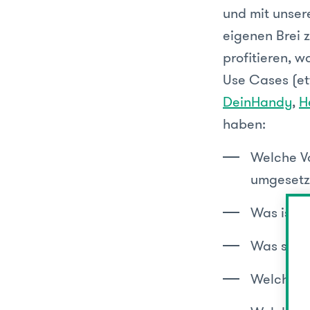
und mit unser
eigenen Brei 
profitieren, w
Use Cases (e
DeinHandy
,
H
haben:
Welche Vo
umgesetz
Was ist f
Was sind 
Welche An