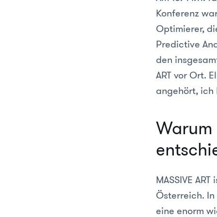
Konferenz war
Optimierer, di
Predictive Ana
den insgesamt
ART vor Ort. E
angehört, ich
Warum h
entschi
MASSIVE ART is
Österreich. I
eine enorm wic