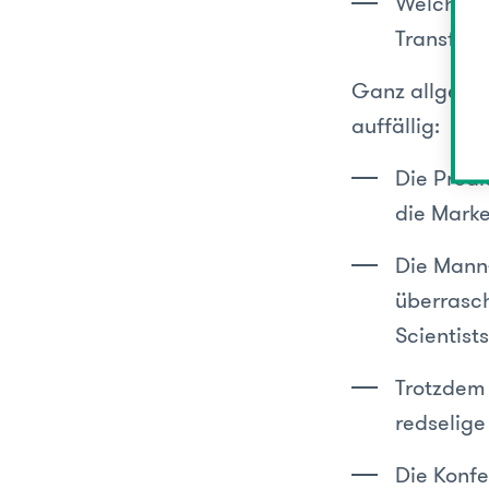
Welche Hü
Transfor
Ganz allgemei
auffällig:
Die Predi
die Marke
Die Mann-
überrasch
Scientists
Trotzdem 
redselige
Die Konfe