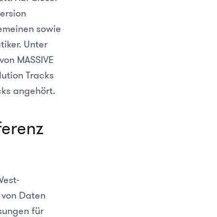
ersion
lgemeinen sowie
iker. Unter
 von MASSIVE
lution Tracks
cks angehört.
ferenz
West-
z von Daten
ösungen für