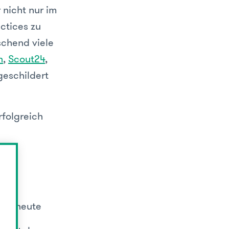
 nicht nur im
ctices zu
schend viele
n
,
Scout24
,
geschildert
rfolgreich
men heute