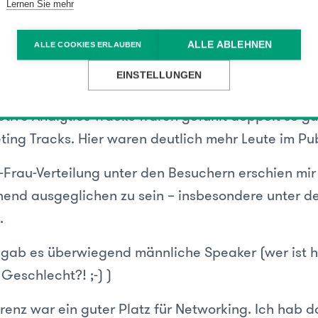
rden sind organisatorisch zu überwinden, um die 
Lernen Sie mehr
mation voranzubringen.
ALLE ABLEHNEN
ALLE COOKIES ERLAUBEN
n gesprochen, war für mich auf dieser Konferenz
EINSTELLUNGEN
ctive Analytics Tracks waren gefühlt doppelt so g
ting Tracks. Hier waren deutlich mehr Leute im Pu
Frau-Verteilung unter den Besuchern erschien mir
end ausgeglichen zu sein – insbesondere unter d
.
gab es überwiegend männliche Speaker (wer ist h
 Geschlecht?! ;-) )
renz war ein guter Platz für Networking. Ich hab do