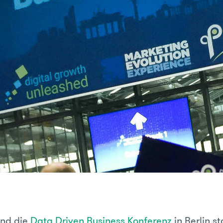
fand die
Data Driven Business Konferenz
in Berlin st