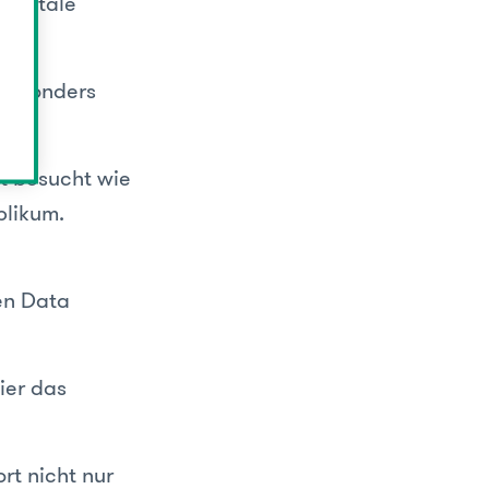
digitale
 besonders
ut besucht wie
blikum.
en Data
ier das
rt nicht nur