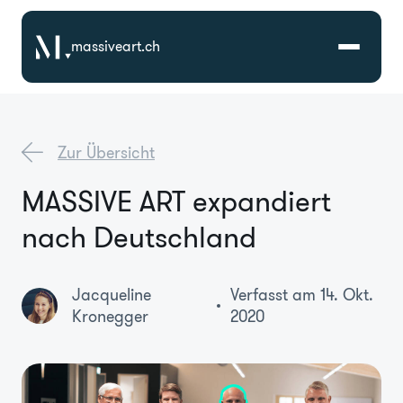
massiveart.ch
Lösungen
Zur Übersicht
Technologien
MASSIVE ART expandiert
nach Deutschland
Referenzen
Branchen
Jacqueline
Verfasst am 14. Okt.
Kronegger
2020
Karriere
Über Uns