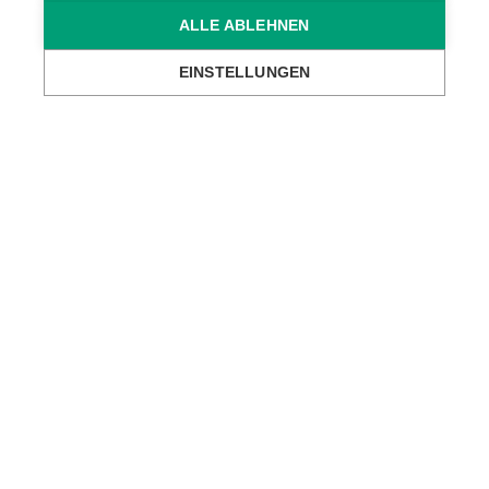
ALLE ABLEHNEN
Standort Dornbirn (A)
EINSTELLUNGEN
Standort Wien (A)
Standort Ravensburg (D)
Kontakt
Datenschutz
Impressum
Code of Conduct
AGB