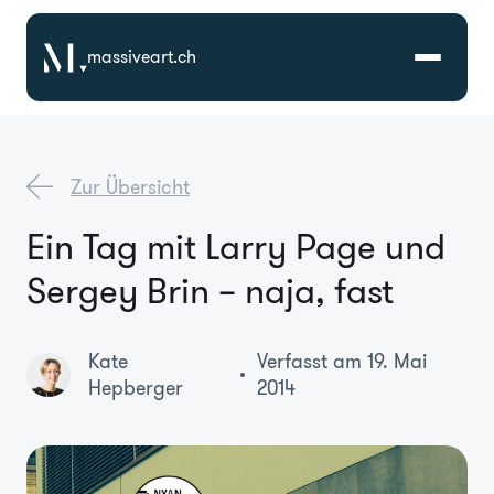
massiveart.ch
Lösungen
Zur Übersicht
Technologien
Ein Tag mit Larry Page und
Sergey Brin – naja, fast
Referenzen
Branchen
Kate
Verfasst am 19. Mai
Hepberger
2014
Karriere
Über Uns