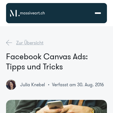
massiveart.ch
Lösungen
Zur Übersicht
Technologien
Facebook Canvas Ads:
Tipps und Tricks
Referenzen
Branchen
Julia Knebel
Verfasst am 30. Aug. 2016
Karriere
Über Uns