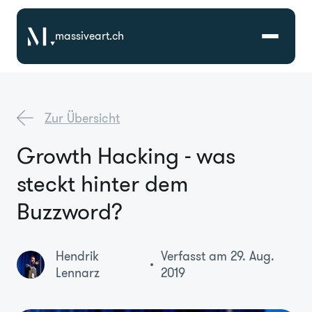
massiveart.ch
Lösungen
Zur Übersicht
Technologien
Growth Hacking - was
steckt hinter dem
Referenzen
Buzzword?
Branchen
Hendrik
Verfasst am 29. Aug.
Karriere
Lennarz
2019
Über Uns