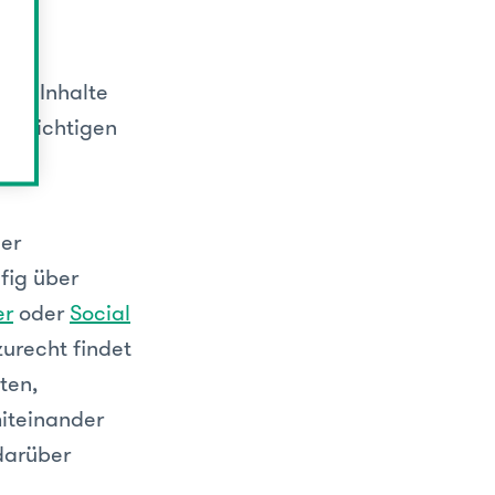
nd
hte. Inhalte
em wichtigen
der
fig über
er
oder
Social
zurecht findet
ten,
miteinander
 darüber