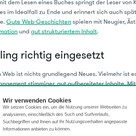
mit dem Lesen eines Buches springt der Leser von K
t es im Idealfall zu Ende und erinnert sich auch sp
te.
Gute Web-Geschichten
spielen mit Neugier, Äst
mation
und
gut strukturiertem Inhalt
.
ling richtig eingesetzt
m Web ist nichts grundlegend Neues. Vielmehr ist e
angement stimmiger, gut aufbereiteter Inhalte. Mi
ine nahtlose Integration dieser Inhalte möglich.
Wir verwenden Cookies
g der Online-Geschichten ist derzeit eher minimali
Wir setzen Cookies ein, um die Nutzung unserer Webseiten zu
analysieren, einschließlich des Such und Surfverlaufs,
 großzügig verwendet. Die Seite nimmt den ganze
Suchbegriffen und Ihnen auf Ihr Nutzungsverhalten angepasste
h an verschiedene Devices an und arbeitet stark m
Informationen anbieten zu können.