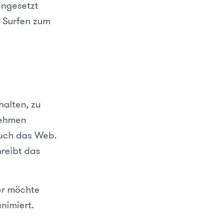
ingesetzt
 Surfen zum
halten, zu
nehmen
auch das Web.
hreibt das
er möchte
nimiert.