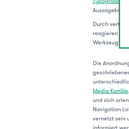
Typographie
.
Aussagekraft 
Durch vertikal
reagieren auf
Werkzeug des 
Die Anordnung
geschriebenen
unterschiedli
Media Kanäle
und sich orien
Navigation La
vernetzt sein 
informiert wer