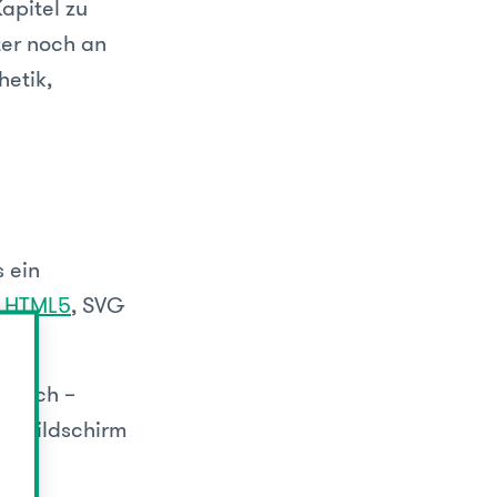
apitel zu
äter noch an
hetik,
s ein
t
HTML5
, SVG
stisch –
n Bildschirm
it