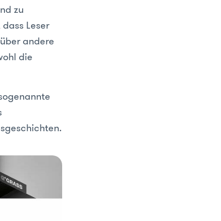
end zu
, dass Leser
 über andere
wohl die
sogenannte
s
nsgeschichten.