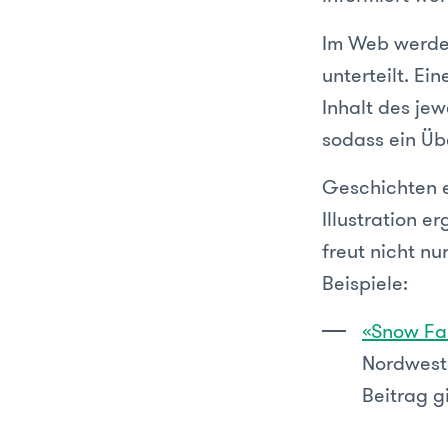
Im Web werden
unterteilt. Ei
Inhalt des je
sodass ein Übe
Geschichten en
Illustration e
freut nicht n
Beispiele:
«Snow Fal
Nordweste
Beitrag gi