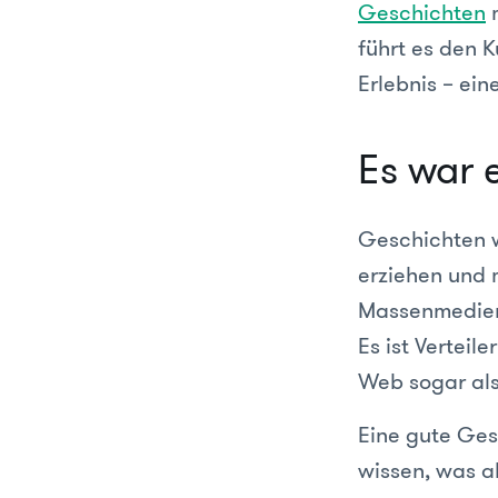
Geschichten
m
führt es den 
Erlebnis – ein
Es war e
Geschichten w
erziehen und 
Massenmedien
Es ist Verteil
Web sogar als
Eine gute Ges
wissen, was a