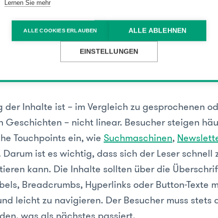
 Die Schrift verleiht der Seite Charakter, Stimme u
Lernen Sie mehr
und wird zugleich zur Stimme des Erzählers.
ALLE ABLEHNEN
ALLE COOKIES ERLAUBEN
es Scrolling navigiert der Leser durch die Geschic
EINSTELLUNGEN
 Scrollbewegungen des Lesers und werden zu ein
Erzählers.
 der Inhalte ist – im Vergleich zu gesprochenen o
 Geschichten – nicht linear. Besucher steigen häu
che Touchpoints ein, wie
Suchmaschinen
,
Newslett
. Darum ist es wichtig, dass sich der Leser schnell 
tieren kann. Die Inhalte sollten über die Überschrif
bels, Breadcrumbs, Hyperlinks oder Button-Texte 
und leicht zu navigieren. Der Besucher muss stets
den, was als nächstes passiert.