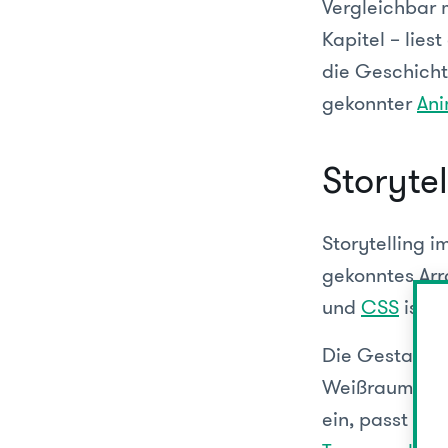
Vergleichbar 
Kapitel – lies
die Geschich
gekonnter
Ani
Storytel
Storytelling i
gekonntes Arr
und
CSS
ist e
Die Gestaltun
Weißraum wird
ein, passt sic