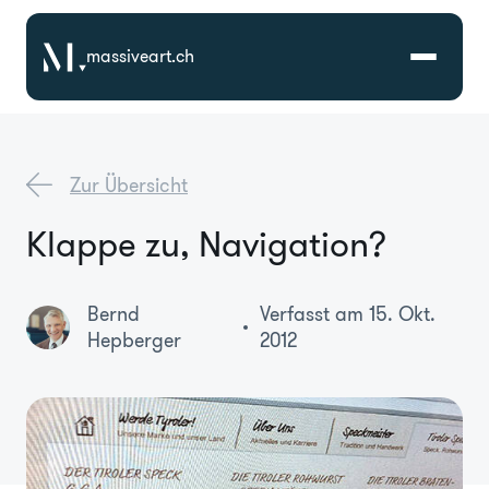
massiveart.ch
Lösungen
Zur Übersicht
Technologien
Klappe zu, Navigation?
Referenzen
Bernd
Verfasst am 15. Okt.
Hepberger
2012
Branchen
Karriere
Über Uns