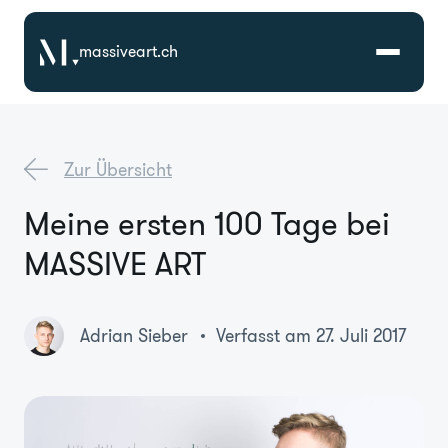
massiveart.ch
Lösungen
Zur Übersicht
Technologien
Meine ersten 100 Tage bei
MASSIVE ART
Referenzen
Branchen
Adrian Sieber
Verfasst am 27. Juli 2017
Karriere
Über Uns