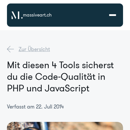
massiveart.ch
Lösungen
Zur Übersicht
Technologien
Mit diesen 4 Tools sicherst
du die Code-Qualität in
Referenzen
PHP und JavaScript
Branchen
Verfasst am 22. Juli 2014
Karriere
Über Uns