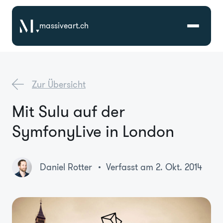
massiveart.ch
Lösungen
Zur Übersicht
Technologien
Mit Sulu auf der
SymfonyLive in London
Referenzen
Branchen
Daniel Rotter
Verfasst am 2. Okt. 2014
Karriere
Über Uns