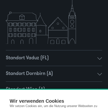
Standort Vaduz (FL)
Standort Dornbirn (A)
Standort Wien (A)
Wir verwenden Cookies
Standort Ravensburg (D)
Wir setzen Cookies ein, um die Nutzung unserer Webseiten zu