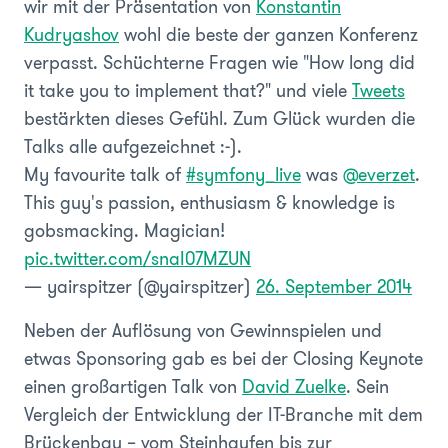
wir mit der Präsentation von
Konstantin
Kudryashov
wohl die beste der ganzen Konferenz
verpasst. Schüchterne Fragen wie "How long did
it take you to implement that?" und viele
Tweets
bestärkten dieses Gefühl. Zum Glück wurden die
Talks alle aufgezeichnet :-).
My favourite talk of
#symfony_live
was
@everzet
.
This guy's passion, enthusiasm & knowledge is
gobsmacking. Magician!
pic.twitter.com/snaI07MZUN
— yairspitzer (@yairspitzer)
26. September 2014
Neben der Auflösung von Gewinnspielen und
etwas Sponsoring gab es bei der Closing Keynote
einen großartigen Talk von
David Zuelke
. Sein
Vergleich der Entwicklung der IT-Branche mit dem
Brückenbau – vom Steinhaufen bis zur