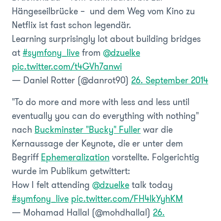
Hängeseilbrücke – und dem Weg vom Kino zu
Netflix ist fast schon legendär.
Learning surprisingly lot about building bridges
at
#symfony_live
from
@dzuelke
pic.twitter.com/t4GVh7anwi
— Daniel Rotter (@danrot90)
26. September 2014
"To do more and more with less and less until
eventually you can do everything with nothing"
nach
Buckminster "Bucky" Fuller
war die
Kernaussage der Keynote, die er unter dem
Begriff
Ephemeralization
vorstellte. Folgerichtig
wurde im Publikum getwittert:
How I felt attending
@dzuelke
talk today
#symfony_live
pic.twitter.com/FH4lkYyhKM
— Mohamad Hallal (@mohdhallal)
26.