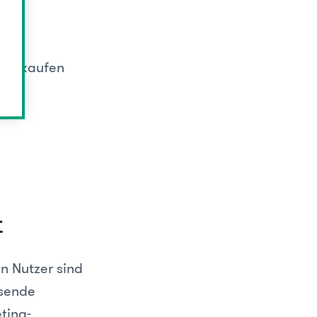
eren
 zu kaufen
t
n Nutzer sind
ssende
ting-