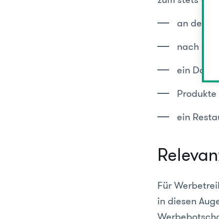
an der Bu
nach dem
ein Do-it
Produkte 
ein Resta
Relevan
Für Werbetre
in diesen Aug
Werbebotschaf