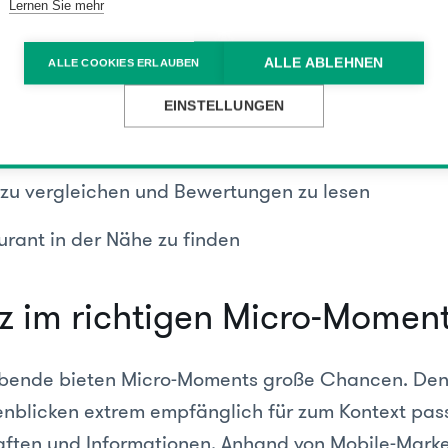
Lernen Sie mehr
shaltestelle das nächste Urlaubsziel zu recherchi
ALLE ABLEHNEN
ALLE COOKIES ERLAUBEN
 Blick auf den Kalender ein Geburtstagsgeschenk
EINSTELLUNGEN
-Yourself Heimwerker Video anzusehen
zu vergleichen und Bewertungen zu lesen
urant in der Nähe zu finden
z im richtigen Micro-Momen
ibende bieten Micro-Moments große Chancen. Den
enblicken extrem empfänglich für zum Kontext pa
ten und Informationen. Anhand von Mobile-Marke