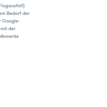
Flugausfall)
em Bedarf der
r Google-
 mit der
r Momente