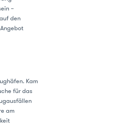
ein –
 auf den
 Angebot
Flughäfen. Kam
uche für das
ugausfällen
ere am
keit