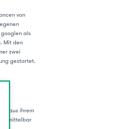
hancen von
tiegenen
 googlen als
. Mit den
mer zwei
ung gestartet.
n die
hen aus ihrem
 unmittelbar