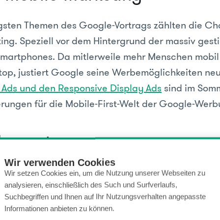
gsten Themen des Google-Vortrags zählten die C
ing. Speziell vor dem Hintergrund der massiv ges
martphones. Da mitlerweile mehr Menschen mobil
op, justiert Google seine Werbemöglichkeiten neu
 Ads und den Responsive Display Ads
sind im Som
rungen für die Mobile-First-Welt der Google-Werb
Moments
Wir verwenden Cookies
 der Potentiale, die das Smartphone bietet, stehe
Wir setzen Cookies ein, um die Nutzung unserer Webseiten zu
analysieren, einschließlich des Such und Surfverlaufs,
Micro-Moments
. D.h. Augenblicke, in denen Mensc
Suchbegriffen und Ihnen auf Ihr Nutzungsverhalten angepasste
Kontext heraus einen dringenden Bedarf haben und
Informationen anbieten zu können.
fügbaren Smartphone greifen, um etwa: