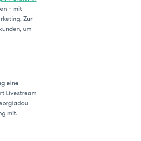
n – mit
keting. Zur
ukunden, um
ng eine
Art Livestream
Georgiadou
g mit.